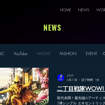
HOME
NEWS
WOR
NEWS
IC
YouTube
WOW!
FASHION
EVENT
tsugoo
ボカロ
MYLO
STAFF
6月21日
読了時間: 1分
二丁目戦隊WOW
前代未聞！最先端AIアーティスト "A
3弾シングル エキセントリッ