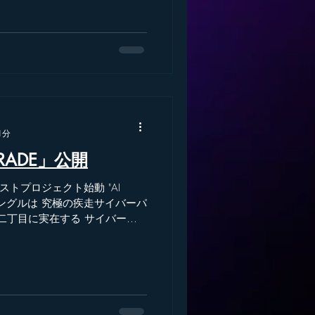
す 普通じゃ物足りない人大歓
「その一吸い、ク
中無休＞ 東京都新宿区新宿２−１
owwow.tokyo/
1分
ARADE」公開
ストプロジェクト始動 "AI
の疾走サイバーパ
二丁目に実在する サイバー・
 世界初？！【公式テーマソン