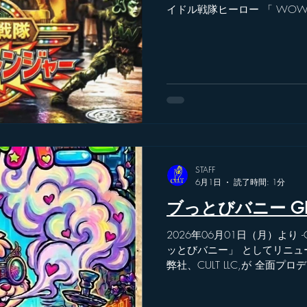
イドル戦隊ヒーロー 「 WO
グ 所属アーティストTatsugo
VIDEOも 手掛けさせていた
STAFF
6月1日
読了時間: 1分
ブっとびバニー GRA
2026年06月01日（月）より -CYB
ッとびバニー」 としてリニュ
弊社、CULT LLC,が 全面
「今夜ちょっとだけ壊れてく？」
マッドバニー がお届けする空