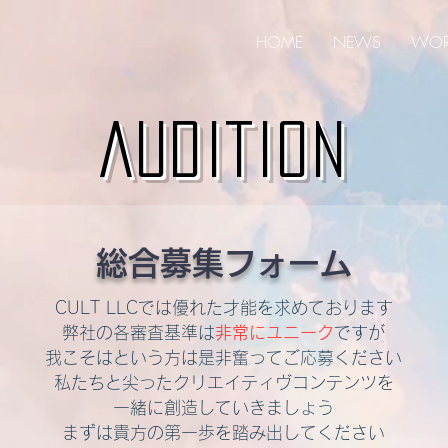
HOME
NEWS
WOR
AUDITION
​総合募集フォーム
CULT LLCでは優れた才能を求めております
弊社の各審査基準は
非常にユニーク
ですが
​我こそはという方は是非奮ってご応募ください
私たちと尖ったクリエイティヴコンテンツを
一緒に創造していきましょう
​まずは貴方の第一歩を踏み出してください